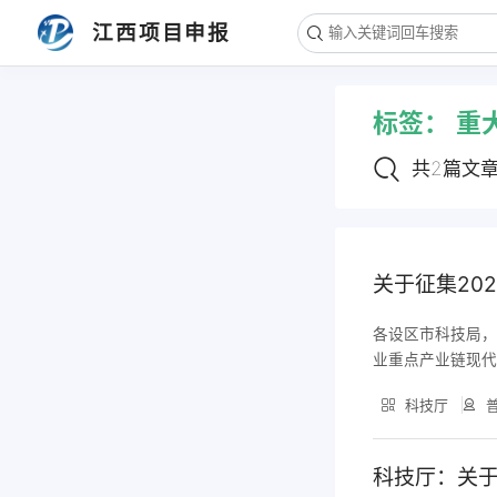
文章导航
江西项目申报
1. 关于征集2024年农业农村领域省重
点研发计划研发需求的通知
标签：
重
2. 科技厅：关于进一步征集江西省农
业农村科技领域重大研发需求的通知
共2篇文
关于征集20
各设区市科技局，
业重点产业链现代化
赣六大行动实施方
科技厅
普
关单位及科研工
次
科技厅：关