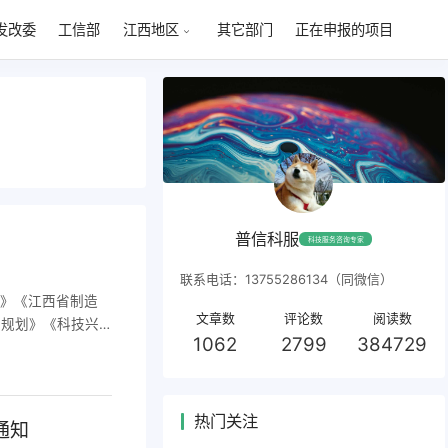
发改委
工信部
其它部门
正在申报的项目
江西地区
普信科服
科技服务咨询专家
联系电话：13755286134（同微信）
划》《江西省制造
文章数
评论数
阅读数
长期规划》《科技兴
1062
2799
384729
工作，现面向各有
目研发需求不在此
热门关注
通知