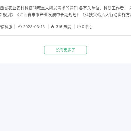
西省农业农村科技领域重大研发需求的通知 各有关单位、科研工作者： 
创新规划》《江西省未来产业发展中长期规划》《科技兴赣六大行动实施方
科技项目指南编制工作，现面向各有关单位及科研工作者征集农业农村科
信科服
2023-03-13
316 热度
0评论
如下。 一、征集内容 主要围绕聚焦新品种选育及种养、生猪生产、耕地
没有更多了