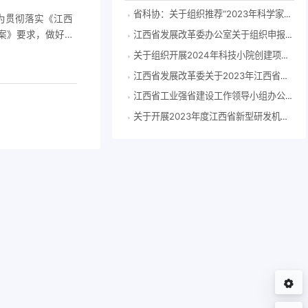
省科协：关于组织推荐“2023年科学家精神教育基地”申报单位的通知
为贯彻落实《江西
案》要求，做好我
江西省发展改革委办公室关于组织申报2024年度江西省企业技术中心的通知
技领域重大研发需
关于组织开展2024年科技小院创建项目申报推荐工作的通知
质量提升及污染治
江西省发展改革委关于2023年江西省工程研究中心拟认定名单的公示
江西省工业强省建设工作领导小组办公室关于印发江西省产业大脑建设指南（2023年版）的通知
关于开展2023年度江西省新型研发机构申报的通知