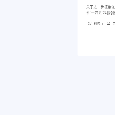
关于进一步征集江
省“十四五”科技
省农业农村领域
科技厅
普
求。有关事项通知
理、农机装备