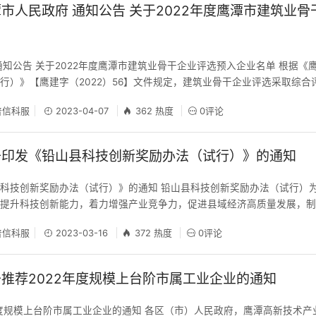
市人民政府 通知公告 关于2022年度鹰潭市建筑业
通知公告 关于2022年度鹰潭市建筑业骨干企业评选预入企业名单 根据《
行）》【鹰建字（2022）56】文件规定，建筑业骨干企业评选采取综合
企业资质、企业工程业绩、完成建筑业产值、在鹰纳税额、企业信用、社
信科服
2023-04-07
362 热度
0评论
分前20名即为鹰潭市建筑业骨干企业。目前我市2022年度建筑业骨干企
于印发《铅山县科技创新奖励办法（试行）》的通知
科技创新奖励办法（试行）》的通知 铅山县科技创新奖励办法（试行）
力提升科技创新能力，着力增强产业竞争力，促进县域经济高质量发展，
主体 1.积极培育高新技术企业、科技型中小企业，壮大创新型企业群体
信科服
2023-03-16
372 热度
0评论
高新技术企业，给予20万元奖励；对通过认定的科技型中小企业，给予0.
推荐2022年度规模上台阶市属工业企业的通知
年度规模上台阶市属工业企业的通知 各区（市）人民政府，鹰潭高新技术