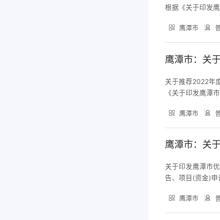
根据《关于印发鹰
评选出2022年
鹰潭市
普
组织符合条件的企
审
鹰潭市：关于
关于推荐2022
《关于印发鹰潭市
出2022年度鲲
鹰潭市
普
区（市）政府、管
（附
鹰潭市：关
关于印发鹰潭市
告、项目(资金)
产权咨询、体系认
鹰潭市
普
技术企业、科技