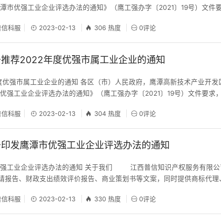
潭市优强工业企业评选办法的通知》（鹰工强办字〔2021〕19号）文件
度规模上台阶市属工业企业，并予以通报表扬。现请各区（市）政府、管委
信科服
2023-02-13
306 热度
0评论
业填报《2022年度市属优强工业企业申报审批表》并提供相关佐证材料
推荐2022年度优强市属工业企业的通知
年度优强市属工业企业的通知 各区（市）人民政府，鹰潭高新技术产业开发
优强工业企业评选办法的通知》（鹰工强办字〔2021〕19号）文件要求
鹏企业、雄鹰企业、雏鹰企业、特别贡献企业予以通报表扬，并发布工业企
信科服
2023-02-13
304 热度
0评论
委会根据属地原则，组织符合条件的企业填报《2022年度市属优强工业
于印发鹰潭市优强工业企业评选办法的通知
优强工业企业评选办法的通知 关于我们 江西普信知识产权服务有限公
申请报告、财政支出绩效评价报告、商业策划书等文案，同时提供商标代理
证辅导等服务。联系人：王樊，联系电话：13755286134（同为微信号
信科服
2023-02-13
330 热度
0评论
型中小企业、科技小巨人、研发类项目、技术创新中心、企业技术中心、