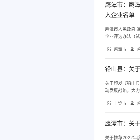
鹰潭市：鹰潭
入企业名单
鹰潭市人民政府 
企业评选办法（试
地建筑企业施工
鹰潭市
普
累计评分，综合得
完成
铅山县：关
关于印发《铅山县
动发展战略，大
积极培育科技创新
上饶市
普
业。对通过认定的
定责任单位：
鹰潭市：关于
关于推荐2022