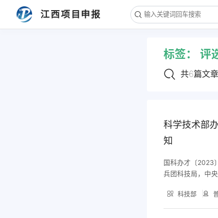
文章导航
江西项目申报
1. 科学技术部办公厅 中国科学院办公
厅关于举办2023年全国科普微视频大
标签：
评
赛的通知
2. 鹰潭市：鹰潭市人民政府 通知公告
关于2022年度鹰潭市建筑业骨干企业
共6篇文
评选预入企业名单
3. 铅山县：关于印发《铅山县科技创
新奖励办法（试行）》的通知
4. 鹰潭市：关于推荐2022年度规模
科学技术部办
上台阶市属工业企业的通知
知
5. 鹰潭市：关于推荐2022年度优强
市属工业企业的通知
国科办才〔202
6. 鹰潭市：关于印发鹰潭市优强工业
兵团科技局，中央
企业评选办法的通知
入学习贯彻党的
科技部
普
共中央办公厅、
建设，大力弘扬