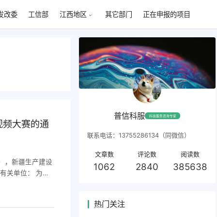
发改委
工信部
其它部门
正在申报的项目
江西地区
普信科服
科技服务咨询专家
视频大赛的通
联系电话：13755286134（同微信）
文章数
评论数
阅读数
局），新疆生产建设
1062
2840
385638
有关单位： 为深
指示精神，按照中
加强国家科普能力
热门关注