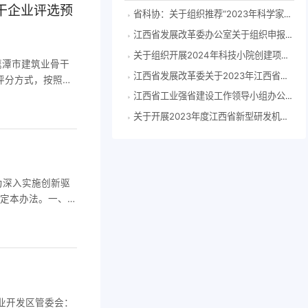
骨干企业评选预
省科协：关于组织推荐“2023年科学家精神教育基地”申报单位的通知
江西省发展改革委办公室关于组织申报2024年度江西省企业技术中心的通知
关于组织开展2024年科技小院创建项目申报推荐工作的通知
鹰潭市建筑业骨干
江西省发展改革委关于2023年江西省工程研究中心拟认定名单的公示
评分方式，按照本
会贡献等方面进行
江西省工业强省建设工作领导小组办公室关于印发江西省产业大脑建设指南（2023年版）的通知
业评选初审工作已
关于开展2023年度江西省新型研发机构申报的通知
为深入实施创新驱
制定本办法。一、
，发展高新技术产
3万元奖励。(认
产业开发区管委会：