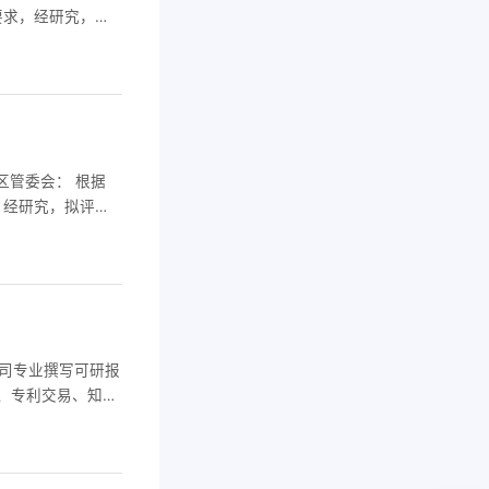
要求，经研究，拟
会根据属地原则，
。各地组织进行初
区管委会： 根据
，经研究，拟评选
业光荣榜。现请各
企业申报审批表》
司专业撰写可研报
、专利交易、知识
） 承接：国家高新
工程技术