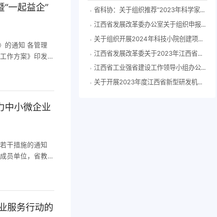
“一起益企”
省科协：关于组织推荐“2023年科学家精神教育基地”申报单位的通知
江西省发展改革委办公室关于组织申报2024年度江西省企业技术中心的通知
关于组织开展2024年科技小院创建项目申报推荐工作的通知
》的通知 各管理
江西省发展改革委关于2023年江西省工程研究中心拟认定名单的公示
务工作方案》印发
4月23日 赣江
江西省工业强省建设工作领导小组办公室关于印发江西省产业大脑建设指南（2023年版）的通知
实党中央、国务院
关于开展2023年度江西省新型研发机构申报的通知
力中小微企业
力若干措施的通知
各成员单位，省教
你们。 各地各有
政府工作要求，充
企业服务行动的