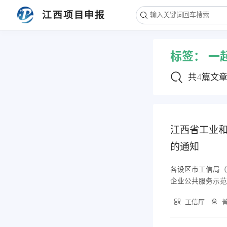
文章导航
江西项目申报
1. 江西省工业和信息化厅关于公布20
23年江西省中小企业公共服务示范平
标签：
一
台名单的通知
2. 赣江新区：关于印发《赣江新区关
于进一步开展企业特派员大走访暨“一
共4篇文
起益企”中小企业服务工作方案》的通
3. 工信厅：江西省促进中小企业发展
知
工作领导小组关于印发江西省助力中
小微企业稳增长调结构强能力若干措
4. 工信部：工业和信息化部办公厅关
施的通知
江西省工业和
于开展2023年“一起益企”中小企业服
务行动的通知
的通知
各设区市工信局（
企业公共服务示范
中小企业公共服务
工信厅
普
公示等程序，确定
事项