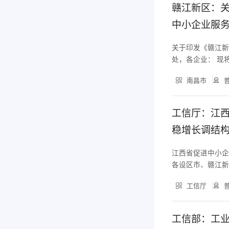
赣江新区：关
中小企业服
关于印发《赣江新
处，各企业： 现
给你们，请认真贯
南昌市
普
新区关于进一步开
关
工信厅：江
稳增长调结
江西省促进中小
各设区市、赣江
育厅： 《江西省
工信厅
普
关部门要进一步
分发挥各级促进
工信部：工业