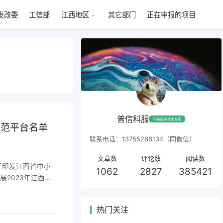
发改委
工信部
其它部门
正在申报的项目
江西地区
普信科服
科技服务咨询专家
示范平台名单
联系电话：13755286134（同微信）
文章数
评论数
阅读数
于印发江西省中小
1062
2827
385421
展2023年江西省
经组织推荐、审核、
予公布，并将有关
热门关注