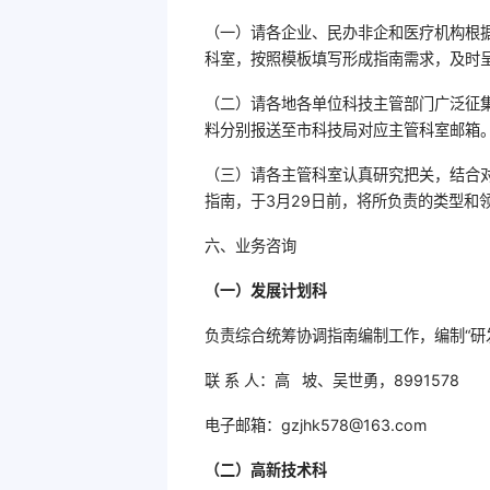
（一）请各企业、民办非企和医疗机构根
科室，按照模板填写形成指南需求，及时
（二）请各地各单位科技主管部门广泛征集
料分别报送至市科技局对应主管科室邮箱
（三）请各主管科室认真研究把关，结合对
指南，于3月29日前，将所负责的类型和
六、业务咨询
（一）发展计划科
负责综合统筹协调指南编制工作，编制“研
联 系 人：高 坡、吴世勇，8991578
电子邮箱：gzjhk578@163.com
（二）高新技术科