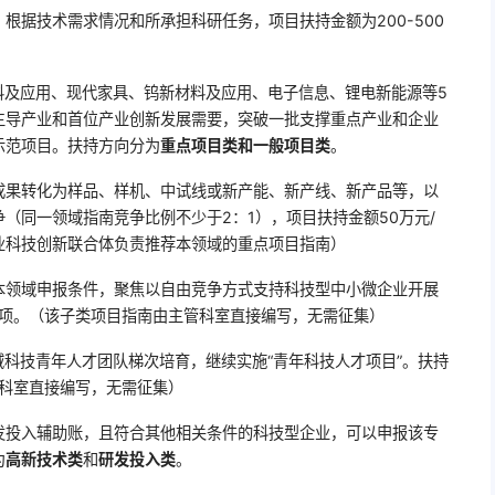
根据技术需求情况和所承担科研任务，项目扶持金额为200-500
料及应用、现代家具、钨新材料及应用、电子信息、锂电新能源等5
主导产业和首位产业创新发展需要，突破一批支撑重点产业和企业
示范项目。扶持方向分为
重点项目类和一般项目类
。
成果转化为样品、样机、中试线或新产能、新产线、新产品等，以
（同一领域指南竞争比例不少于2：1），项目扶持金额50万元/
业科技创新联合体负责推荐本领域的重点项目指南）
本领域申报条件，聚焦以自由竞争方式支持科技型中小微企业开展
/项。（该子类项目指南由主管科室直接编写，无需征集）
科技青年人才团队梯次培育，继续实施“青年科技人才项目”。扶持
管科室直接编写，无需征集）
发投入辅助账，且符合其他相关条件的科技型企业，可以申报该专
为
高新技术类
和
研发投入类
。