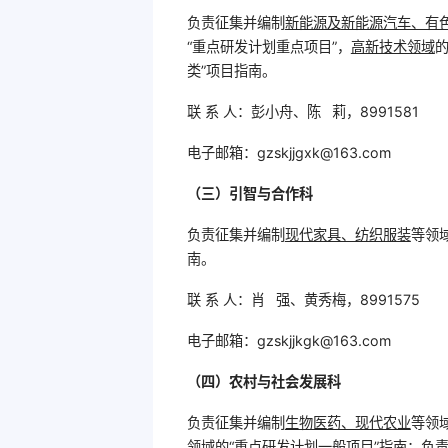
负责征集并编制
新能源及
新能源汽车、有
“重点研发计划重点项目”，
高新技术领域
的
类”项目指南。
联 系 人：彭小舟、陈 莉，8991581
电子邮箱：gzskjjgxk@163.com
（三）引智与合作科
负责征集并编制
现代家具、纺织服装
等领
南。
联 系 人：肖 强、黄秀梅，8991575
电子邮箱：gzskjjkgk@163.com
（四）农村与社会发展科
负责征集并编制
生物医药、现代农业
等领
领域的“重点研发计划一般项目”指南；负责