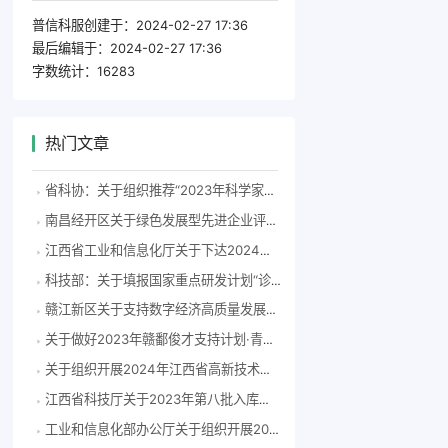
普信科服创建于：
2024-02-27 17:36
最后编辑于：
2024-02-27 17:36
字数统计：
16283
热门文章
省科协：关于组织推荐“2023年科学家精神教育基地”申报单位的通知
南昌经开区关于绿色发展型先进企业评选结果的公示
江西省工业和信息化厅关于下达2024年江西省新产品试制计划的通知
科技部：关于填报国家重点研发计划“诊疗装备与生物医用材料”重点专项2023年度项目正式申报书（含预算申报书）的通知
赣江新区关于支持数字经济高质量发展的若干措施
关于做好2023年赣鄱俊才支持计划·青年科技人才托举项目申报推荐工作的通知
关于组织开展2024年江西省高新技术企业认定工作的通知
江西省科技厅关于2023年第八批入库科技型中小企业的公告
工业和信息化部办公厅关于组织开展2023年新一代信息技术典型产品、 应用和服务案例遴选工作的通知