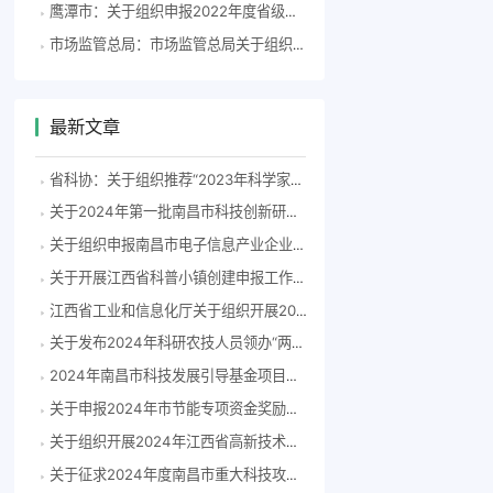
鹰潭市：关于组织申报2022年度省级引导地方科技发展专项资金项目的通知
市场监管总局：市场监管总局关于组织申报第二批全国商业秘密保护创新试点的通知
最新文章
省科协：关于组织推荐“2023年科学家精神教育基地”申报单位的通知
关于2024年第一批南昌市科技创新研发飞地拟认定单位的公示
关于组织申报南昌市电子信息产业企业2023年度研发费用后补助项目的通知(洪科字〔2024〕83号）
关于开展江西省科普小镇创建申报工作的通知
江西省工业和信息化厅关于组织开展2024年度江西省专精特新中小企业认定和复核工作的通知
关于发布2024年科研农技人员领办“两片”擂台赛榜单的通知
2024年南昌市科技发展引导基金项目申报指南
关于申报2024年市节能专项资金奖励补助备选项目的通知
关于组织开展2024年江西省高新技术企业认定工作的通知
关于征求2024年度南昌市重大科技攻关项目指南意见建议的通知（洪科字〔2024〕55号）