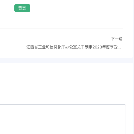
赞赏
下一篇
江西省工业和信息化厅办公室关于制定2023年度享受增值税加计抵减政策的先进制造业企业名单的通知