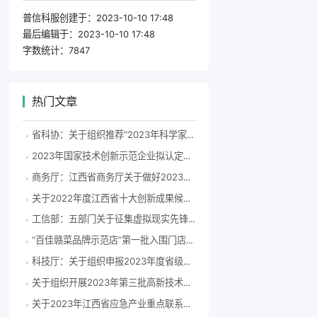
普信科服创建于：
2023-10-10 17:48
最后编辑于：
2023-10-10 17:48
字数统计：
7847
热门文章
省科协：关于组织推荐“2023年科学家精神教育基地”申报单位的通知
2023年国家技术创新示范企业拟认定名单公示
商务厅：江西省商务厅关于做好2023年第三届日本国际食品展招展工作的通知
关于2022年度江西省十大创新成果候选项目的公示
工信部：五部门关于征集虚拟现实先锋应用案例的通知
“百佳赣菜品牌示范店”第一批入围门店名单公示
科技厅：关于组织申报2023年度省级科技企业孵化器认定、众创空间备案的通知
关于组织开展2023年第三批高新技术企业认定工作的通知
关于2023年江西省应急产业重点联系企业（单位）的公示