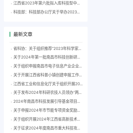
江西省2023年第六批拟入库科技型中小企业名单公示
科技部：科技部办公厅关于举办2023年度“大美科技特派团”微视频征集活动的通知
最新文章
省科协：关于组织推荐“2023年科学家精神教育基地”申报单位的通知
关于2024年第一批南昌市科技创新研发飞地拟认定单位的公示
关于组织申报南昌市电子信息产业企业2023年度研发费用后补助项目的通知(洪科字〔2024〕83号）
关于开展江西省科普小镇创建申报工作的通知
江西省工业和信息化厅关于组织开展2024年度江西省专精特新中小企业认定和复核工作的通知
关于发布2024年科研农技人员领办“两片”擂台赛榜单的通知
2024年南昌市科技发展引导基金项目申报指南
关于申报2024年市节能专项资金奖励补助备选项目的通知
关于组织开展2024年江西省高新技术企业认定工作的通知
关于征求2024年度南昌市重大科技攻关项目指南意见建议的通知（洪科字〔2024〕55号）