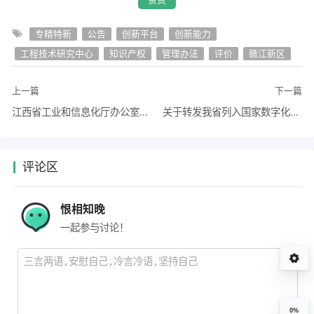
专精特新
公告
创新平台
创新能力
工程技术研究中心
知识产权
管理办法
评价
赣江新区
上一篇
下一篇
江西省工业和信息化厅办公室关于组织开展2023年国家制造业单项冠军企业申报和复核工作的通知
关于转发我省列入国家数字化转型贯标试点企业和咨询服务机构名单的通知
评论区
恨相知晚
一起参与讨论！
0%