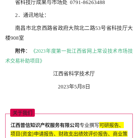
省科技厅成果与市场处 0791-86263488
2．通讯地址：
南昌市北京西路省政府大院北二路53号省科技厅大
楼908室
：
附件
《2023年度第一批江西省网上常设技术市场技
术交易补助项目》
江西省科学技术厅
2023年5月8日
关
于
我
们
江西普
信知识产权服务
有
限
公
司
专业
撰
写
可
研
报
告
、
项
目
(
资
金
)
申
请
报
告
、
财
政
支
出
绩
效
评
价
报
告
、
商
业
策