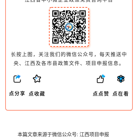
长
按
上
图
，
关
注
我
们
的
微
信
公
众
号
，
每
天
推
送
中
央
、江西
及
各
市
县
政
策
文
件
、
项
目
申
报
信
息
。
点
分
享
点
收
藏
点
点
赞
点
在
看
本篇文章来源于微信公众号: 江西项目申报