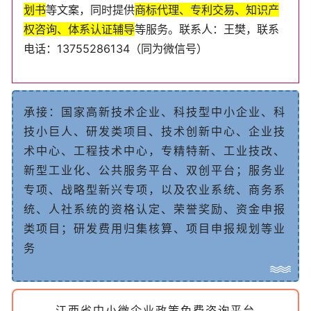
划
书
等
文
案
，
同
时
提
供
商
标
代
理
、
专
利
交
易
、
知
识
产
权
咨
询
、
体
系
认
证
辅
导
等
服
务
。
联
系
人
：王樊
，
联
系
电
话
：
13755286134
（
同
为
微
信
号
）
承
接
：
国
家
高
新
技
术
企
业
、
科
技
型
中
小
企
业
、
科
技
小
巨
人
、
研
发
类
项
目
、
技
术
创
新
中
心、企业技
术中心、工程技术中心
，
专
精
特
新
、
工
业
技
改
、
新
型
工
业
化
、
公
共
服
务
平
台
、
双
创
平
台
；
服
务
业
专
项
、
战
略
型
新
兴
专
项
，
以
及
农
业
系
统
、
商
务
系
统
、
人
社
系
统
的
资
格
认
定
、
荣
誉
奖
励
、
资
金
申
报
类
项
目
；
研
发
费
用
归
集
核
算
、
项
目
申
报
规
划
等
业
务
江西省中小微企业政策免费咨询平台