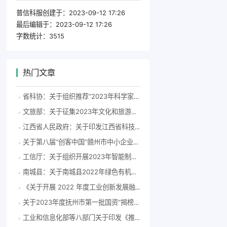
普信科服创建于：
2023-09-12 17:26
最后编辑于：
2023-09-12 17:26
字数统计：
3515
热门文章
省科协：关于组织推荐“2023年科学家精神教育基地”申报单位的通知
文旅部：关于征集2023年文化和旅游行业标准计划项目的公告
江西省人民政府：关于印发江西省科技成果产业化实施方案（试行）的通知
关于第八届“创客中国”赣州市中小企业创新创业大赛获奖企业名单的公示
工信厅：关于组织开展2023年智能制造标杆企业推荐工作的通知
南城县：关于南城县2022年绿色有机地标农产品认证奖补的公示
《关于开展 2022 年度工业创新发展融资担保降费专项资金申报工作的通知》企业通过公示
关于2023年度抚州市第一批国资“揭榜挂帅”通过技术论证揭榜方名单的公示
工业和信息化部等八部门关于印发《推进磷资源高效高值利用实施方案》的通知