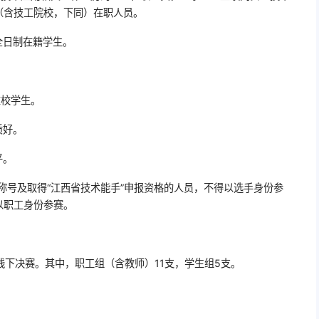
（含技工院校，下同）在职人员。
全日制在籍学生。
在校学生。
质好。
平。
手”称号及取得“江西省技术能手”申报资格的人员，不得以选手身份参
以职工身份参赛。
线下决赛。其中，职工组（含教师）11支，学生组5支。