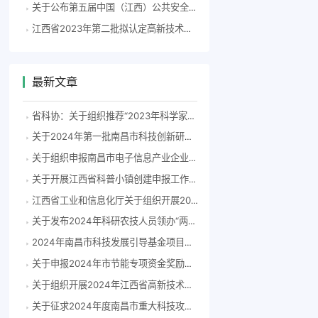
关于公布第五届中国（江西）公共安全创新创业大赛晋级复赛项目名单的通知
江西省2023年第二批拟认定高新技术企业公示
最新文章
省科协：关于组织推荐“2023年科学家精神教育基地”申报单位的通知
关于2024年第一批南昌市科技创新研发飞地拟认定单位的公示
关于组织申报南昌市电子信息产业企业2023年度研发费用后补助项目的通知(洪科字〔2024〕83号）
关于开展江西省科普小镇创建申报工作的通知
江西省工业和信息化厅关于组织开展2024年度江西省专精特新中小企业认定和复核工作的通知
关于发布2024年科研农技人员领办“两片”擂台赛榜单的通知
2024年南昌市科技发展引导基金项目申报指南
关于申报2024年市节能专项资金奖励补助备选项目的通知
关于组织开展2024年江西省高新技术企业认定工作的通知
关于征求2024年度南昌市重大科技攻关项目指南意见建议的通知（洪科字〔2024〕55号）