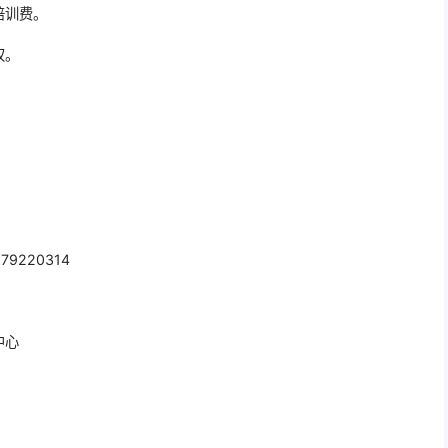
培训费。
权。
6
79220314
中心