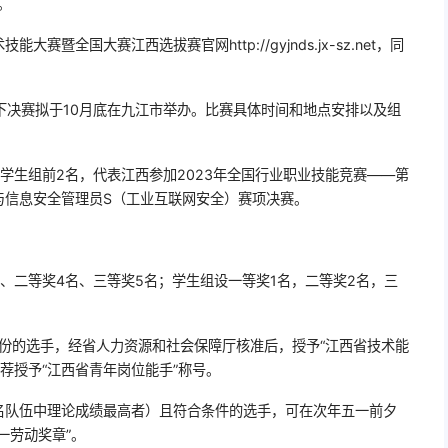
。
暨全国大赛江西选拔赛官网http://gyjnds.jx-sz.net，同
下决赛拟于10月底在九江市举办。比赛具体时间和地点安排以及组
学生组前2名，代表江西参加2023年全国行业职业技能竞赛——第
与信息安全管理员S（工业互联网安全）赛项决赛。
、二等奖4名、三等奖5名；学生组设一等奖1名，二等奖2名，三
份的选手，经省人力资源和社会保障厅核准后，授予“江西省技术能
荐授予“江西省青年岗位能手”称号。
名队伍中理论成绩最高者）且符合条件的选手，可在次年五一前夕
一劳动奖章”。