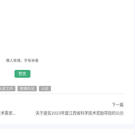
赠人玫瑰，手有余香
赞赏
认定工作
管理办法
认定
下一篇
关于发布2023年宜春市“揭榜挂帅”企业重大技术需求项目榜单的通知
关于提名2023年度江西省科学技术奖励项目的公示