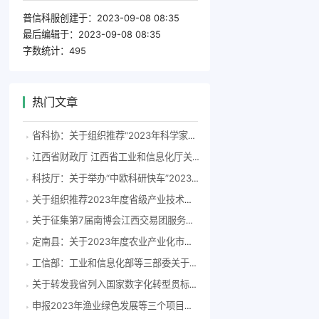
普信科服创建于：
2023-09-08 08:35
最后编辑于：
2023-09-08 08:35
字数统计：
495
热门文章
省科协：关于组织推荐“2023年科学家精神教育基地”申报单位的通知
江西省财政厅 江西省工业和信息化厅关于开展产业集群和中小企业数字化转型试点工作的通知
科技厅：关于举办“中欧科研快车”2023年科技创新合作系列宣讲活动（江西站）的通知
关于组织推荐2023年度省级产业技术创新战略联盟的通知
关于征集第7届南博会江西交易团服务工作机构的公告
定南县：关于2023年度农业产业化市级龙头企业监测及申报的公示
工信部：工业和信息化部等三部委关于推动铸造和锻压行业高质量发展的指导意见
关于转发我省列入国家数字化转型贯标试点企业和咨询服务机构名单的通知
申报2023年渔业绿色发展等三个项目公示