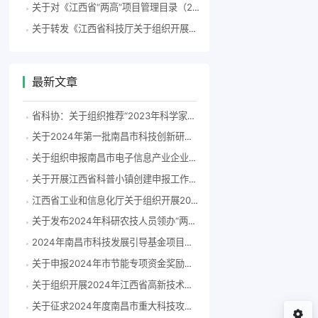
关于对《江西省“两高”项目管理目录（2023年版）（征求意见稿）》公开征求意见的通
关于转发《江西省科技厅关于组织开展2023年江西省科技领军及入库企业、高成长性科技型企业评选工作的通知》的通知
最新文章
省科协：关于组织推荐“2023年科学家精神教育基地”申报单位的通知
关于2024年第一批南昌市科技创新研发飞地拟认定单位的公示
关于组织申报南昌市电子信息产业企业2023年度研发费用后补助项目的通知(洪科字〔2024〕83号）
关于开展江西省科普小镇创建申报工作的通知
江西省工业和信息化厅关于组织开展2024年度江西省专精特新中小企业认定和复核工作的通知
关于发布2024年科研农技人员领办“两片”擂台赛榜单的通知
2024年南昌市科技发展引导基金项目申报指南
关于申报2024年市节能专项资金奖励补助备选项目的通知
关于组织开展2024年江西省高新技术企业认定工作的通知
关于征求2024年度南昌市重大科技攻关项目指南意见建议的通知（洪科字〔2024〕55号）