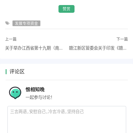
赞赏
发展专项资金
上一篇
下一篇
关于举办江西省第十九期（南昌）初级技术经纪人培训班的通知
赣江新区管委会关于印发《赣江新区直管区财园信贷通贷款实施细则》的通知
评论区
恨相知晚
一起参与讨论！