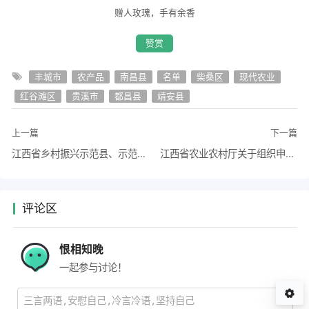
赠人玫瑰，手有余香
赞赏
丰城市
农产品
南昌县
名单
柴桑区
现代农业
红谷滩区
贵溪市
都昌县
靖安县
上一篇
下一篇
江西省乡村振兴示范县、示范乡镇、示范村创建名单 示范县创建名单
江西省农业农村厅关于组织申报特专水稻良种良法示范项目的通知
评论区
恨相知晚
一起参与讨论！