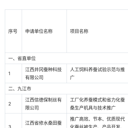
序号
申请单位名称
项目名称
一、省直单位
江西井冈蚕种科技
人工饲料养蚕试验示范与推
1
有限公司
广
二、九江市
江西信德保制丝有
工厂化养蚕模式和省力化蚕
2
限公司
桑生产机具与技术推广
推广高效、节本、优质现代
江西省修水桑田蚕
3
化蚕丝被生产、产品开发、