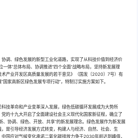
、协调、绿色发展的新型工业化道路，实现了从科技价值到经济价
位一体”总体布局、协调推进“四个全面”战略布局，坚持新发展理
术产业开发区高质量发展的若干意见》（国发〔2020〕7号）有
“国家高新区绿色发展专项行动”，特制订实施方案如下。
轮科技革命和产业变革深入发展，绿色低碳循环发展成为大势所
。党的十九大开启了全面建设社会主义现代化国家新征程，确立了
新、协调、绿色、开放、共享”的新发展理念。绿色发展作为新发展
线，是引导经济发展方式转变，构建人与经济、自然、社会、生
中国应对气候变化承诺二氧化碳排放力争于2030年前达到峰值，