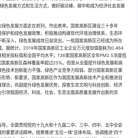
成绿色发展方式和生活方式，做好碳达峰、碳中和成为经济社会发展
在绿色发展方面走在前列，作出表率。国家高新区建设三十多年
境保护和绿色发展政策，积极推动构建现代环境治理体系，生态环
不断深入，绿色发展成效日益突出，一批国家高新区已经成为所在
据统计，2019年国家高新区工业企业万元增加值能耗为0.464
相关指标值和全国平均水平；136家国家高新区全年PM2.5浓度低
86家国家高新区森林覆盖率超过25%。但是从全面提升绿色发展和高
绿色技术创新能力不强、绿色产业竞争力较弱、部分国家高新区重
新形势、新要求，国家高新区作为我国发展高新技术产业和推进自
展理念，巩固提升绿色发展优势，探索生态文明与科技创新、经济
为引领我国经济、科技、社会、生态全面高质量发展作出新的贡
指导，全面贯彻党的十九大和十九届二中、三中、四中、五中全会
的重要讲话精神，统筹推进“五位一体”总体布局、协调推进“四个