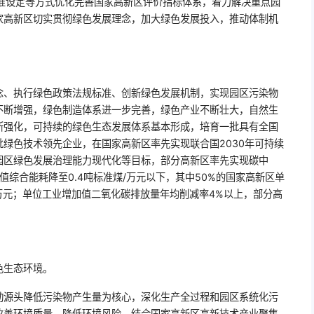
标准设定等方式优化完善国家高新区评价指标体系，着力解决重点园
家高新区切实贯彻绿色发展理念，加大绿色发展投入，推动体制机
念、执行绿色政策法规标准、创新绿色发展机制，实现园区污染物
不断增强，绿色制造体系进一步完善，绿色产业不断壮大，自然生
断强化，可持续的绿色生态发展体系基本形成，培育一批具有全国
绿色技术领先企业，在国家高新区率先实现联合国2030年可持续
园区绿色发展治理能力现代化等目标，部分高新区率先实现碳中
值综合能耗降至0.4吨标准煤/万元以下，其中50%的国家高新区单
/万元；单位工业增加值二氧化碳排放量年均削减率4%以上，部分高
色生态环境。
驱动源头降低污染物产生量为核心，深化生产全过程和园区系统化污
改善环境质量，降低环境风险。结合国家高新区高新技术产业聚集