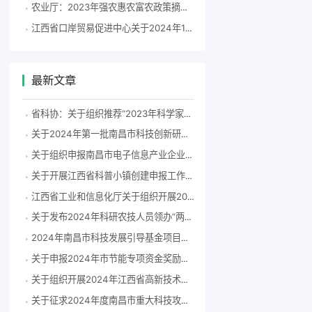
农业厅：2023年强农惠农富农政策摘编电子书
江西省口岸贸易促进中心关于2024年1月至7月境外展会项目征集合作单位部分结果（第一批）的公示
最新文章
省科协：关于组织推荐“2023年科学家精神教育基地”申报单位的通知
关于2024年第一批南昌市科技创新研发飞地拟认定单位的公示
关于组织申报南昌市电子信息产业企业2023年度研发费用后补助项目的通知(洪科字〔2024〕83号）
关于开展江西省科普小镇创建申报工作的通知
江西省工业和信息化厅关于组织开展2024年度江西省专精特新中小企业认定和复核工作的通知
关于发布2024年科研农技人员领办“两片”擂台赛榜单的通知
2024年南昌市科技发展引导基金项目申报指南
关于申报2024年市节能专项资金奖励补助备选项目的通知
关于组织开展2024年江西省高新技术企业认定工作的通知
关于征求2024年度南昌市重大科技攻关项目指南意见建议的通知（洪科字〔2024〕55号）