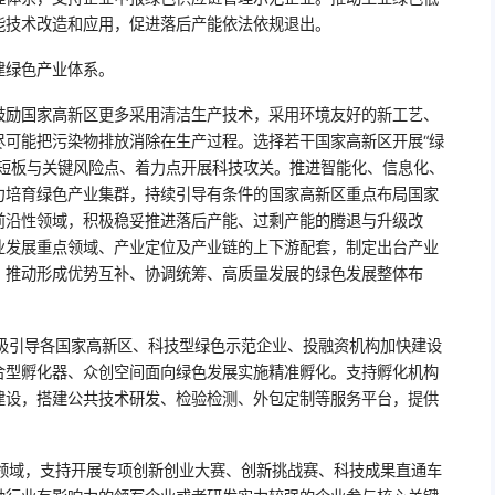
能技术改造和应用，促进落后产能依法依规退出。
建绿色产业体系。
。鼓励国家高新区更多采用清洁生产技术，采用环境友好的新工艺、
尽可能把污染物排放消除在生产过程。选择若干国家高新区开展“绿
链短板与关键风险点、着力点开展科技攻关。推进智能化、信息化、
力培育绿色产业集群，持续引导有条件的国家高新区重点布局国家
前沿性领域，积极稳妥推进落后产能、过剩产能的腾退与升级改
业发展重点领域、产业定位及产业链的上下游配套，制定出台产业
，推动形成优势互补、协调统筹、高质量发展的绿色发展整体布
积极引导各国家高新区、科技型绿色示范企业、投融资机构加快建设
合型孵化器、众创空间面向绿色发展实施精准孵化。支持孵化机构
建设，搭建公共技术研发、检验检测、外包定制等服务平台，提供
业领域，支持开展专项创新创业大赛、创新挑战赛、科技成果直通车