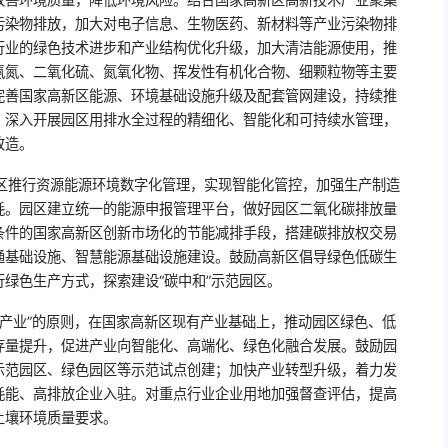
污染物排放，加大对电子信息、生物医药、新材料等产业污染物排
行业的绿色技术进步和产业结构优化升级，加大清洁能源使用，推
氨氮、二氧化硫、氮氧化物、挥发性有机化合物、细颗粒物等主要
完善国家高新区能源、环境基础设施升级及配套管网建设，持续推
，深入开展园区用排水全过程的精细化、智能化和可持续水管理，
改造。
新区推行资源能源环境数字化管理，实现智能化管控，加强生产制造
耗。园区建立统一的能源申报管理平台，做好园区二氧化碳排放量
条件的国家高新区创新市场化的节能减排手段，搭建碳排放权交易
通基础设施、智慧能源基础设施建设。鼓励高新区倡导绿色低碳生
绿色生产方式，探索建设“碳中和”示范园区。
主导产业”的原则，在国家高新区现有产业基础上，推动园区绿色、低
存量提升，促进产业向智能化、高端化、绿色化融合发展。鼓励园
示范园区、绿色园区等示范试点创建；加快产业转型升级，着力发
耗能、高排放企业入驻。对重点行业企业用地加强督查评估，提高
土壤环境质量要求。