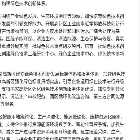
，构建绿色技术创新体系。
新区围绕产业绿色发展、生态环境治理等领域，加快培育绿色技术创
新发展的引领支撑能力。开展高新区工业废水近零排放科技创新行
有害污染物监测，以企业内废水处理和园区污水厂综合处理为基
案。围绕节能环保、清洁生产、清洁能源、生态保护与修复、臭氧
等重点领域实施一批绿色技术重点研发项目，培育一批绿色技术创
业创建绿色技术工程研究中心、绿色企业技术中心、绿色技术创新
国家高新区建立绿色技术创新发展标准体系和服务体系，加速绿色技
家高新区强化绿色标准贯彻实施，引导企业运用绿色技术进行升级
。支持国家高新区强化绿色技术创新服务体系建设，加快专利转化
展示、清洁生产审核服务、园区循环化改造咨询、第三方合同能源
接等服务。
新区按照用地集约化、生产清洁化、能源低碳化、废物资源化原则，
造。支持企业推行资源能源环境数字化、智能化管控系统，加强生
制，减少生产过程中资源消耗和环境影响。建立覆盖采购、生产、
理体系，支持企业申报绿色供应链管理示范企业。推动工业绿色低