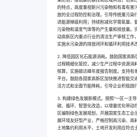
的特点，高度重视新兴污染物和有毒有害
放的全过程防控和治理。引导传统重污染
进能源梯级利用；持续削减化学需氧量、
污染物和温室气体等的产生量和排放量。
动高新区内重点行业的清洁生产审核工作
实施水污染源的排放闭环和循环利用技术
2. 降低园区化石能源消耗。鼓励国家高
过程精细化管控，减少生产过程中资源消
核算，实施碳达峰年度报告制度。支持有
平台。鼓励各国家高新区加快推进智能交
活方式和全面节能降耗，引导企业积极践行
3. 构建绿色发展新模式。按照“一区一
碳、循环、智慧化改造，以增量优化带动
区编制绿色发展规划，开展国家生态工业
展环境友好型产业，严格控制高污染、高
土地集约利用水平，土地开发利用应符合