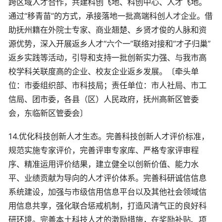
跨区域人才合作，共建科创飞地、科创中心、人才飞地。
通过“移青苗”的方式，承接落地一批高端科创人才企业。借
助抚州籍在外院士专家、商业翘楚、乡贤才俊的人脉和资
源优势，深入开展返乡人才“六个一”联络对接和“才子归巢”
返乡实践等活动，引导和支持一批创新实力强、与我市高
校学科关联度高的企业、校友企业返乡发展。〔牵头单
位：市委组织部、市科技局；责任单位：市人社局、市工
信局、团市委，各县（区）人民政府，抚州高新区管委
会，东临新区管委会〕
14.优化科技创新人才生态。完善科技创新人才评价标准，
规范实施专家评价，完善评审专家库、严格专家评审程
序、精准运用评价结果，建立健全以创新价值、能力水
平、业绩贡献为导向的人才评价体系。完善科研诚信信息
系统建设，加强与市级信用信息平台以及其他社会领域信
用信息共享，强化联合惩戒机制，打造风清气正的良好科
研环境。完善本土科技人才的激励措施，在奖励补贴、项