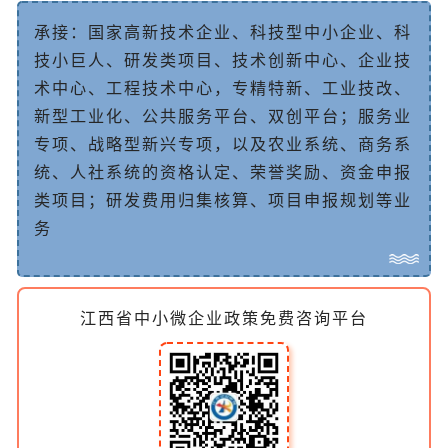
承
接
：
国
家
高
新
技
术
企
业
、
科
技
型
中
小
企
业
、
科
技
小
巨
人
、
研
发
类
项
目
、
技
术
创
新
中
心、企业技
术中心、工程技术中心
，
专
精
特
新
、
工
业
技
改
、
新
型
工
业
化
、
公
共
服
务
平
台
、
双
创
平
台
；
服
务
业
专
项
、
战
略
型
新
兴
专
项
，
以
及
农
业
系
统
、
商
务
系
统
、
人
社
系
统
的
资
格
认
定
、
荣
誉
奖
励
、
资
金
申
报
类
项
目
；
研
发
费
用
归
集
核
算
、
项
目
申
报
规
划
等
业
务
江西省中小微企业政策免费咨询平台