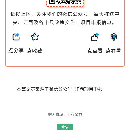
长
按
上
图
，
关
注
我
们
的
微
信
公
众
号
，
每
天
推
送
中
央
、江西
及
各
市
县
政
策
文
件
、
项
目
申
报
信
息
。
点
分
享
点
收
藏
点
点
赞
点
在
看
本篇文章来源于微信公众号: 江西项目申报
赠人玫瑰，手有余香
赞赏