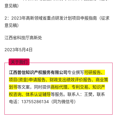
意见稿）
2：2023年高新领域省重点研发计划项目申报指南（征求
意见稿）
江西省科技厅高新处
2023年5月4日
关
于
我
们
江西普
信知识产权服务
有
限
公
司
专业
撰
写
可
研
报
告
、
项
目
(
资
金
)
申
请
报
告
、
财
政
支
出
绩
效
评
价
报
告
、
商
业
策
划
书
等
文
案
，
同
时
提
供
商
标
代
理
、
专
利
交
易
、
知
识
产
权
咨
询
、
体
系
认
证
辅
导
等
服
务
。
联
系
人
：王樊
，
联
系
电
话
：
13755286134
（
同
为
微
信
号
）