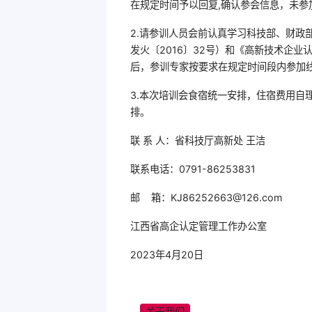
在规定时间予以回复,确认参会信息，未
2.请参训人员会前认真学习科技部、财政
发火〔2016〕32号）和《高新技术企业
后，参训专家按要求在规定时间段内参加
3.本次培训会食宿统一安排，住宿费用自
排。
联 系 人：省科技厅高新处 王洁
联系电话：0791-86253831
邮 箱：KJ86252663@126.com
江西省高企认定管理工作办公室
2023年4月20日
关
于
我
们