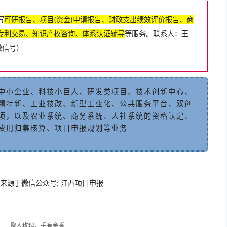
写
可
研
报
告
、
项
目
(
资
金
)
申
请
报
告
、
财
政
支
出
绩
效
评
价
报
告
、
商
专
利
交
易
、
知
识
产
权
咨
询
、
体
系
认
证
辅
导
等
服
务
。
联
系
人
：王
微
信
号
）
中
小
企
业
、
科
技
小
巨
人
、
研
发
类
项
目
、
技
术
创
新
中
心、
精
特
新
、
工
业
技
改
、
新
型
工
业
化
、
公
共
服
务
平
台
、
双
创
项
，
以
及
农
业
系
统
、
商
务
系
统
、
人
社
系
统
的
资
格
认
定
、
费
用
归
集
核
算
、
项
目
申
报
规
划
等
业
务
来源于微信公众号: 江西项目申报
赠人玫瑰，手有余香