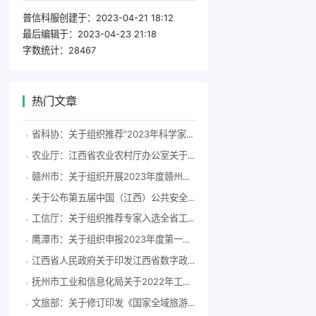
普信科服创建于：
2023-04-21 18:12
最后编辑于：
2023-04-23 21:18
字数统计：
28467
热门文章
省科协：关于组织推荐“2023年科学家精神教育基地”申报单位的通知
农业厅：江西省农业农村厅办公室关于印发江西省规范畜禽养殖用药专项整治行动实施方案的通知
赣州市：关于组织开展2023年度赣州市“周末工程师人才驿站”申报工作的通知
关于公布第五届中国（江西）公共安全创新创业大赛获奖项目名单的通知
工信厅：关于组织推荐专家入选全省工业遗产咨询专家库的函
鹰潭市：关于组织申报2023年度第一批鹰潭市指导性科技计划项目的通知
江西省人民政府关于印发江西省数字政府建设总体方案的通知
抚州市工业和信息化局关于2022年工业创新发展优势企业倍增资金分配的公示
文旅部：关于修订印发《国家全域旅游示范区验收、认定和管理实施办法（试行）》和《国家全域旅游示范区验收标准（试行）》的通知