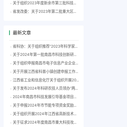
关于组织2023年度新余市第三批科技计划项目申报工作的通知（36号）
省发改委：关于2023年第二批重大区域发展战略建设（长江经济带绿色发展方向）中央预算内投资计划备选项目的公示
最新文章
省科协：关于组织推荐“2023年科学家精神教育基地”申报单位的通知
关于2024年第一批南昌市科技创新研发飞地拟认定单位的公示
关于组织申报南昌市电子信息产业企业2023年度研发费用后补助项目的通知(洪科字〔2024〕83号）
关于开展江西省科普小镇创建申报工作的通知
江西省工业和信息化厅关于组织开展2024年度江西省专精特新中小企业认定和复核工作的通知
关于发布2024年科研农技人员领办“两片”擂台赛榜单的通知
2024年南昌市科技发展引导基金项目申报指南
关于申报2024年市节能专项资金奖励补助备选项目的通知
关于组织开展2024年江西省高新技术企业认定工作的通知
关于征求2024年度南昌市重大科技攻关项目指南意见建议的通知（洪科字〔2024〕55号）