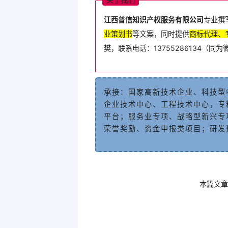
江西普
信知识产权服务
有
限
公
司
专业
撰
业
策
划
书
等
文
案
，
同
时
提
供
商
标
代
理
、
樊
，
联
系
电
话
：
13755286134
（
同
为
承
接
：
国
家
高
新
技
术
企
业
、
科
技
型
企业技术中心、工程技术中心
，
专
平
台
；
服
务
业
专
项
、
战
略
型
新
兴
专
荣
誉
奖
励
、
资
金
申
报
类
项
目
；
研
发
本篇文章