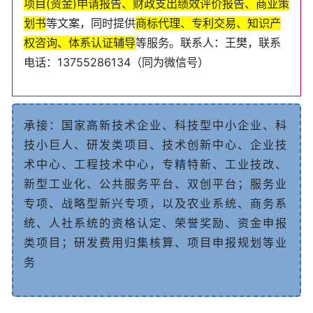
项
目
(
资
金
)
申
请
报
告
、
财
政
支
出
绩
效
评
价
报
告
、
商
业
策
划
书
等
文
案
，
同
时
提
供
商
标
代
理
、
专
利
交
易
、
知
识
产
权
咨
询
、
体
系
认
证
辅
导
等
服
务
。
联
系
人
：王樊
，
联
系
电
话
：
13755286134
（
同
为
微
信
号
）
承
接
：
国
家
高
新
技
术
企
业
、
科
技
型
中
小
企
业
、
科
技
小
巨
人
、
研
发
类
项
目
、
技
术
创
新
中
心、企业技
术中心、工程技术中心
，
专
精
特
新
、
工
业
技
改
、
新
型
工
业
化
、
公
共
服
务
平
台
、
双
创
平
台
；
服
务
业
专
项
、
战
略
型
新
兴
专
项
，
以
及
农
业
系
统
、
商
务
系
统
、
人
社
系
统
的
资
格
认
定
、
荣
誉
奖
励
、
资
金
申
报
类
项
目
；
研
发
费
用
归
集
核
算
、
项
目
申
报
规
划
等
业
务