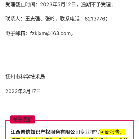
受理截止时间：2023年5月12日，逾期不予受理；
联系人：王志强、张吟，联系电话：8213776；
电子邮箱：fzkjxm@163.com。
抚州市科学技术局
2023年3月17日
关
于
我
们
江西普
信知识产权服务
有
限
公
司
专业
撰
写
可
研
报
告
、