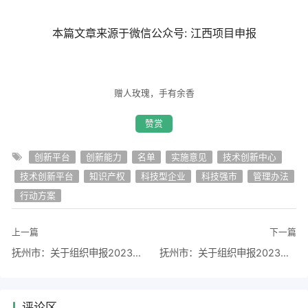
本篇文章来源于微信公众号: 江西项目申报
赠人玫瑰，手有余香
赞赏
创新平台
创新能力
名单
实施意见
技术创新中心
技术创新平台
知识产权
科技型企业
科技强市
管理办法
行动方案
上一篇
下一篇
抚州市：关于组织申报2023年度市级众创空间备案的通知
抚州市：关于组织申报2023年度第一批市级社会发展指导性科技计划项目的通知
评论区