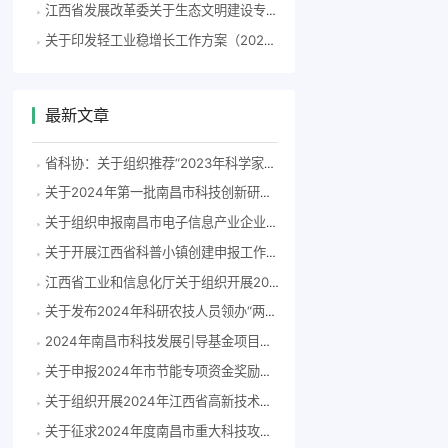
江西省发展改革委关于生态文明建设专项（生态文明试验区建设方向）2023年省预算内基建投资项目（第二批）的公示
关于印发轻工业稳增长工作方案（2023—2024年）的通知
最新文章
省科协：关于组织推荐“2023年科学家精神教育基地”申报单位的通知
关于2024年第一批南昌市科技创新研发飞地拟认定单位的公示
关于组织申报南昌市电子信息产业企业2023年度研发费用后补助项目的通知(洪科字〔2024〕83号）
关于开展江西省科普小镇创建申报工作的通知
江西省工业和信息化厅关于组织开展2024年度江西省专精特新中小企业认定和复核工作的通知
关于发布2024年科研农技人员领办“两片”擂台赛榜单的通知
2024年南昌市科技发展引导基金项目申报指南
关于申报2024年市节能专项资金奖励补助备选项目的通知
关于组织开展2024年江西省高新技术企业认定工作的通知
关于征求2024年度南昌市重大科技攻关项目指南意见建议的通知（洪科字〔2024〕55号）