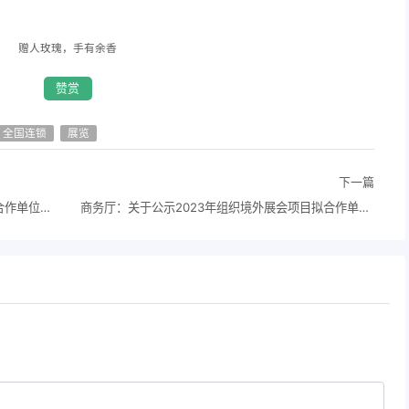
赠人玫瑰，手有余香
赞赏
全国连锁
展览
下一篇
商务厅：关于征集2023年组织境外展会项目合作单位的通知
商务厅：关于公示2023年组织境外展会项目拟合作单位的通知