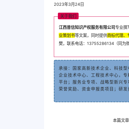
2023年3月24日
关
于
我
们
江西普
信知识产权服务
有
限
公
司
专业
撰
业
策
划
书
等
文
案
，
同
时
提
供
商
标
代
理
、
樊
，
联
系
电
话
：
13755286134
（
同
为
承
接
：
国
家
高
新
技
术
企
业
、
科
技
型
企业技术中心、工程技术中心
，
专
平
台
；
服
务
业
专
项
、
战
略
型
新
兴
专
荣
誉
奖
励
、
资
金
申
报
类
项
目
；
研
发
本篇文章