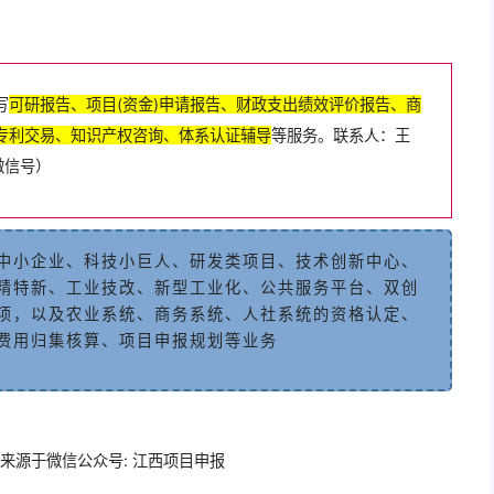
写
可
研
报
告
、
项
目
(
资
金
)
申
请
报
告
、
财
政
支
出
绩
效
评
价
报
告
、
商
专
利
交
易
、
知
识
产
权
咨
询
、
体
系
认
证
辅
导
等
服
务
。
联
系
人
：王
微
信
号
）
中
小
企
业
、
科
技
小
巨
人
、
研
发
类
项
目
、
技
术
创
新
中
心、
精
特
新
、
工
业
技
改
、
新
型
工
业
化
、
公
共
服
务
平
台
、
双
创
项
，
以
及
农
业
系
统
、
商
务
系
统
、
人
社
系
统
的
资
格
认
定
、
费
用
归
集
核
算
、
项
目
申
报
规
划
等
业
务
来源于微信公众号: 江西项目申报