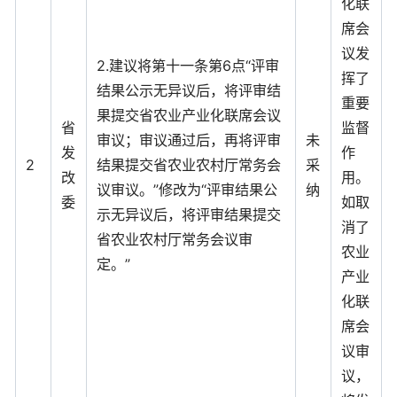
化联
席会
议发
2.建议将第十一条第6点“评审
挥了
结果公示无异议后，将评审结
重要
果提交省农业产业化联席会议
省
监督
审议；审议通过后，再将评审
未
发
作
2
结果提交省农业农村厅常务会
采
改
用。
议审议。”修改为“评审结果公
纳
委
如取
示无异议后，将评审结果提交
消了
省农业农村厅常务会议审
农业
定。”
产业
化联
席会
议审
议，