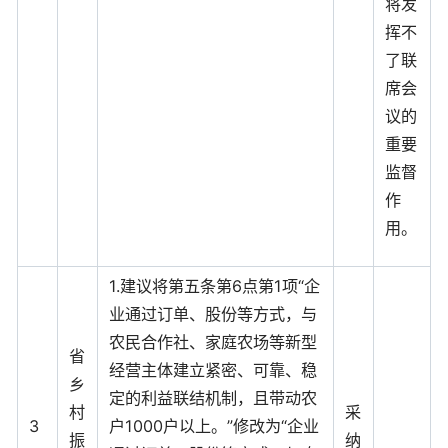
将发
挥不
了联
席会
议的
重要
监督
作
用。
1.建议将第五条第6点第1项“企
业通过订单、股份等方式，与
农民合作社、家庭农场等新型
省
经营主体建立紧密、可靠、稳
乡
定的利益联结机制，且带动农
村
采
3
户1000户以上。”修改为“企业
振
纳