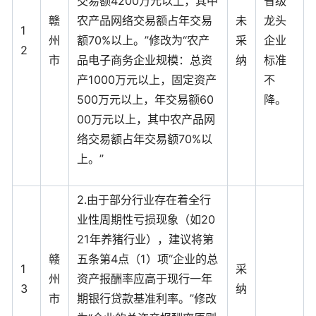
交易额4200万元以上，其中
省级
赣
农产品网络交易额占年交易
未
龙头
1
州
额70%以上。”修改为“农产
采
企业
2
市
品电子商务企业规模：总资
纳
标准
产1000万元以上，固定资产
不
500万元以上，年交易额60
降。
00万元以上，其中农产品网
络交易额占年交易额70%以
上。”
2.由于部分行业存在着全行
业性周期性亏损现象（如20
21年养猪行业），建议将第
赣
五条第4点（1）项“企业的总
1
采
州
资产报酬率应高于现行一年
3
纳
市
期银行贷款基准利率。”修改