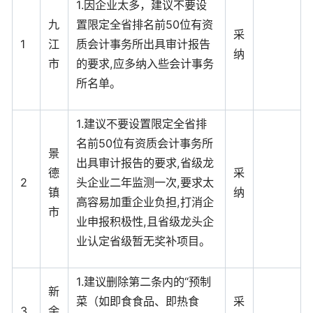
1.因企业太多，建议不要设
九
置限定全省排名前50位有资
采
1
江
质会计事务所出具审计报告
纳
市
的要求,应多纳入些会计事务
所名单。
1.建议不要设置限定全省排
名前50位有资质会计事务所
景
出具审计报告的要求,省级龙
德
采
2
头企业二年监测一次,要求太
镇
纳
高容易加重企业负担,打消企
市
业申报积极性,且省级龙头企
业认定省级暂无奖补项目。
1.建议删除第二条内的“预制
新
菜（如即食食品、即热食
采
3
余