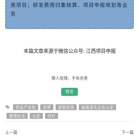
类
项
目
；
研
发
费
用
归
集
核
算
、
项
目
申
报
规
划
等
业
务
本篇文章来源于微信公众号: 江西项目申报
赠人玫瑰，手有余香
赞赏
农业产业化
名单
家庭农场
省级龙头企业认定
管理办法
认定
评价
上一篇
下一篇