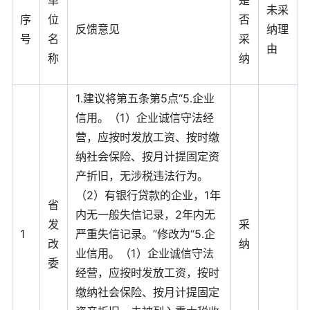
单
是
未采
序
位
否
反馈意见
纳理
号
名
采
由
称
纳
1.建议将第五条第5点“5.企业
信用。（1）企业诚信守法经
营，应按时发放工资、按时缴
纳社会保险、按月计提固定资
产折旧，无涉税违法行为。
（2）有银行贷款的企业，1年
省
内无一般失信记录，2年内无
发
采
1
严重失信记录。”修改为“5.企
改
纳
业信用。（1）企业诚信守法
委
经营，应按时发放工资，按时
缴纳社会保险、按月计提固定