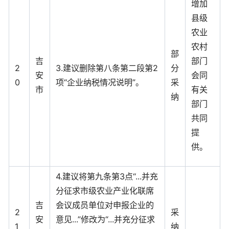
增加
县级
农业
农村
部
吉
部门
2
3.建议删除第八条第二段第2
分
安
会同
0
项“企业纳税情况说明”。
采
市
有关
纳
部门
共同
提
供。
4.建议将第九条第3点“...并充
分征求市级农业产业化联席
吉
会议成员单位对申报企业的
2
采
安
意见...”修改为“...并充分征求
1
纳