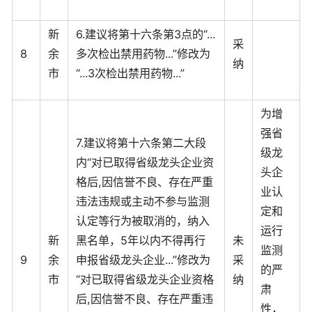
新
6.建议将第十六条第3点的“...
采
8
余
多次检出禁用药物...”修改为
纳
市
“...3次检出禁用药物...”
为增
强省
7.建议将第十六条第二大段
级龙
内“对已取得省级龙头企业资
头企
格后,因信誉不良、存在严重
业认
违法违规或主动不参与监测
定和
认定等行为被取消的，纳入
运行
新
黑名单，5年以内不得再行
未
监测
9
余
申报省级龙头企业...”修改为
采
的严
市
“对已取得省级龙头企业资格
纳
肃
后,因信誉不良、存在严重违
性，