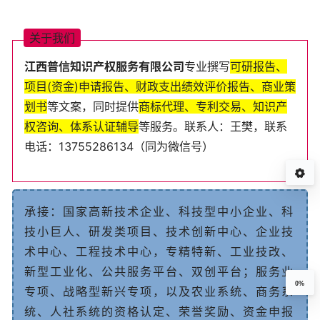
关
于
我
们
江西普
信知识产权服务
有
限
公
司
专业
撰
写
可
研
报
告
、
项
目
(
资
金
)
申
请
报
告
、
财
政
支
出
绩
效
评
价
报
告
、
商
业
策
划
书
等
文
案
，
同
时
提
供
商
标
代
理
、
专
利
交
易
、
知
识
产
权
咨
询
、
体
系
认
证
辅
导
等
服
务
。
联
系
人
：王樊
，
联
系
电
话
：
13755286134
（
同
为
微
信
号
）
承
接
：
国
家
高
新
技
术
企
业
、
科
技
型
中
小
企
业
、
科
技
小
巨
人
、
研
发
类
项
目
、
技
术
创
新
中
心、企业技
术中心、工程技术中心
，
专
精
特
新
、
工
业
技
改
、
新
型
工
业
化
、
公
共
服
务
平
台
、
双
创
平
台
；
服
务
业
0%
专
项
、
战
略
型
新
兴
专
项
，
以
及
农
业
系
统
、
商
务
系
统
、
人
社
系
统
的
资
格
认
定
、
荣
誉
奖
励
、
资
金
申
报