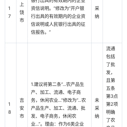
银行出具的有效期内的企业
上
1
资信说明。”修改为“开户银
采
饶
7
行出具的有效期内的企业资
纳
市
信说明或人民银行出具的征
信报告。”
流通
包括
了批
发，
且第
1.建议将第二条“...农产品生
五条
产、加工、流通、电子商
第3点
吉
务，休闲农业...”修改为“...农
未
1
第2项
安
产品生产、加工、流通、批
采
8
明确
市
发、电子商务，休闲农
纳
了农
业...”。理由：作为6类企业