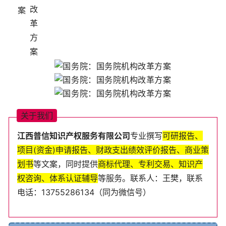
关
于
我
们
江西普
信知识产权服务
有
限
公
司
专业
撰
写
可
研
报
告
、
项
目
(
资
金
)
申
请
报
告
、
财
政
支
出
绩
效
评
价
报
告
、
商
业
策
划
书
等
文
案
，
同
时
提
供
商
标
代
理
、
专
利
交
易
、
知
识
产
权
咨
询
、
体
系
认
证
辅
导
等
服
务
。
联
系
人
：王樊
，
联
系
电
话
：
13755286134
（
同
为
微
信
号
）