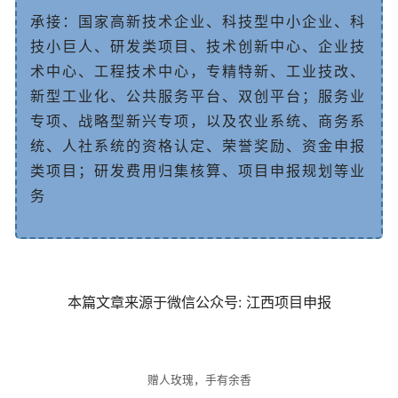
承
接
：
国
家
高
新
技
术
企
业
、
科
技
型
中
小
企
业
、
科
技
小
巨
人
、
研
发
类
项
目
、
技
术
创
新
中
心、企业技
术中心、工程技术中心
，
专
精
特
新
、
工
业
技
改
、
新
型
工
业
化
、
公
共
服
务
平
台
、
双
创
平
台
；
服
务
业
专
项
、
战
略
型
新
兴
专
项
，
以
及
农
业
系
统
、
商
务
系
统
、
人
社
系
统
的
资
格
认
定
、
荣
誉
奖
励
、
资
金
申
报
类
项
目
；
研
发
费
用
归
集
核
算
、
项
目
申
报
规
划
等
业
务
本篇文章来源于微信公众号: 江西项目申报
赠人玫瑰，手有余香